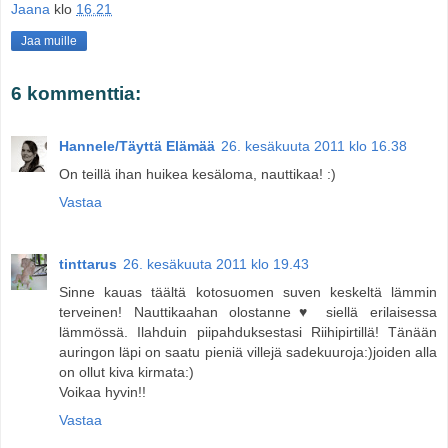
Jaana
klo
16.21
Jaa muille
6 kommenttia:
Hannele/Täyttä Elämää
26. kesäkuuta 2011 klo 16.38
On teillä ihan huikea kesäloma, nauttikaa! :)
Vastaa
tinttarus
26. kesäkuuta 2011 klo 19.43
Sinne kauas täältä kotosuomen suven keskeltä lämmin
terveinen! Nauttikaahan olostanne♥ siellä erilaisessa
lämmössä. Ilahduin piipahduksestasi Riihipirtillä! Tänään
auringon läpi on saatu pieniä villejä sadekuuroja:)joiden alla
on ollut kiva kirmata:)
Voikaa hyvin!!
Vastaa